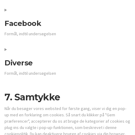
Consent
to
service
Facebook
google-
maps
Formål, indtil undersøgelsen
Consent
to
service
Diverse
facebook
Formål, indtil undersøgelsen
Consent
to
7. Samtykke
service
diverse
Når du besøger vores websted for første gang, viser vi dig en pop-
up med en forklaring om cookies. Så snart du klikker på "Gem
præferencer", accepterer du os at bruge de kategorier af cookies og
plug-ins du valgte i pop-up-funktionen, som beskrevet i denne
cookiepolitik. Du kan deaktivere brugen af ​​cookies via din browser,