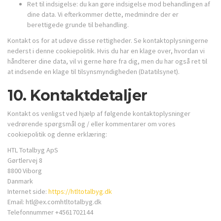
Ret til indsigelse: du kan gøre indsigelse mod behandlingen af ​​
dine data. Vi efterkommer dette, medmindre der er
berettigede grunde til behandling.
Kontakt os for at udøve disse rettigheder. Se kontaktoplysningerne
nederst i denne cookiepolitik. Hvis du har en klage over, hvordan vi
håndterer dine data, vil vi gerne høre fra dig, men du har også ret til
at indsende en klage til tilsynsmyndigheden (Datatilsynet).
10. Kontaktdetaljer
Kontakt os venligst ved hjælp af følgende kontaktoplysninger
vedrørende spørgsmål og / eller kommentarer om vores
cookiepolitik og denne erklæring:
HTL Totalbyg ApS
Gørtlervej 8
8800 Viborg
Danmark
Internet side:
https://htltotalbyg.dk
Email:
htl@
ex.com
htltotalbyg.dk
Telefonnummer +4561702144