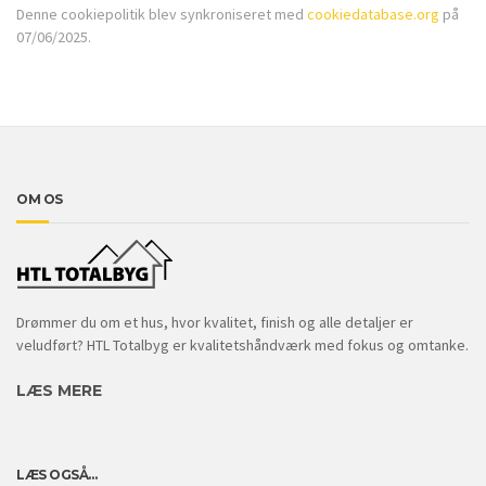
Denne cookiepolitik blev synkroniseret med
cookiedatabase.org
på
07/06/2025.
OM OS
Drømmer du om et hus, hvor kvalitet, finish og alle detaljer er
veludført? HTL Totalbyg er kvalitetshåndværk med fokus og omtanke.
LÆS MERE
LÆS OGSÅ…