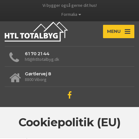
Vi bygger også gerne dit hus!
Formalia
MENU
61 70 21 44
htl@htltotalbyg.dk
Gørtlervej 8
8800 Viborg
Cookiepolitik (EU)