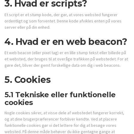
3. Hvad er scripts?
Et script er et stump kode, der gør, at vores websted fungerer
ordentligt og som forventet. Denne kode afvikles enten på vores
server eller på din enhed.
4. Hvad er en web beacon?
Et web beacon (eller pixel tag) er en lille stump tekst eller billede på
et websted, der bruges til at overåge trafikken på webstedet. For at
gøre det, bliver der gemt forskellige data om dig i web beacons.
5. Cookies
5.1 Tekniske eller funktionelle
cookies
Nogle cookies sikrer, at visse dele af webstedet fungerer korrekt,
og at dine brugerpræferencer forbliver kendte. Ved at placere
funktionelle cookies gør vi det lettere for dig at besøge vores
websted. På denne måde behøver du ikke gentagne gange at